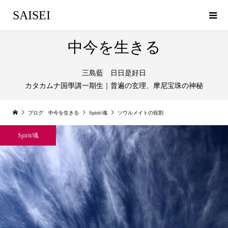
SAISEI
中今を生きる
三島藍 日日是好日
カタカムナ国學講一期生｜普遍の玄理、摩尼宝珠の神秘
ブログ 中今を生きる
Spirit/魂
ソウルメイトの役割
Spirit/魂