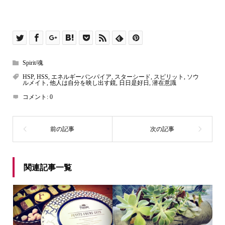
Spirit/魂
HSP
,
HSS
,
エネルギーバンパイア
,
スターシード
,
スピリット
,
ソウ
ルメイト
,
他人は自分を映し出す鏡
,
日日是好日
,
潜在意識
コメント:
0
関連記事一覧