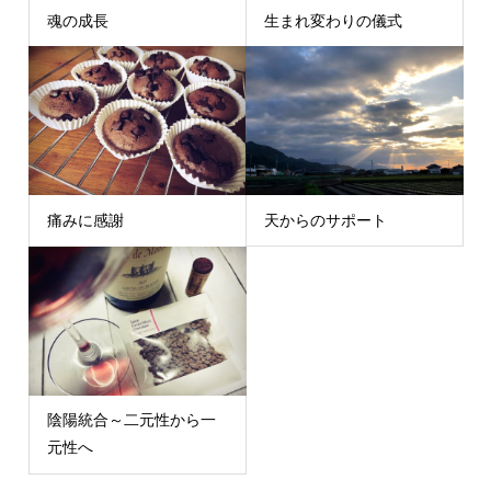
魂の成長
生まれ変わりの儀式
痛みに感謝
天からのサポート
陰陽統合～二元性から一
元性へ