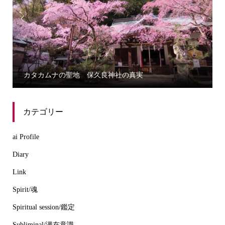


カタカムナの聖地 保久良神社の真実
誰に
カテゴリー
ai Profile
Diary
Link
Spirit/魂
Spiritual session/鑑定
Subliminal/潜在意識