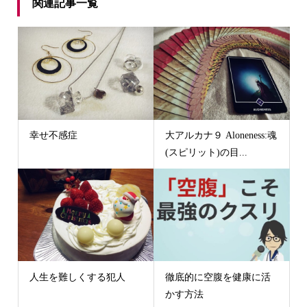
関連記事一覧
幸せ不感症
大アルカナ９ Aloneness:魂
(スピリット)の目...
人生を難しくする犯人
徹底的に空腹を健康に活
かす方法