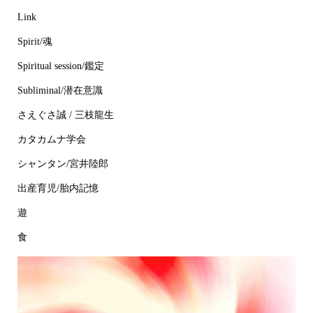
Link
Spirit/魂
Spiritual session/鑑定
Subliminal/潜在意識
さえぐさ誠 / 三枝龍生
カタカムナ学会
シャンタン/宮井陸郎
出産育児/胎内記憶
遊
食