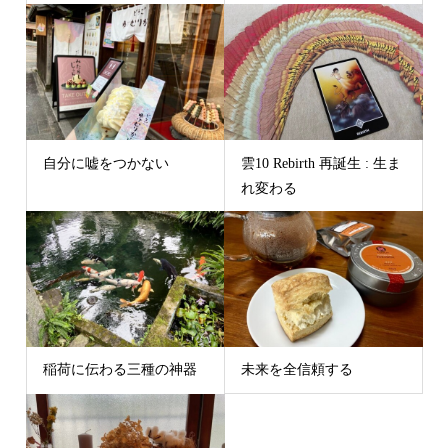
自分に嘘をつかない
雲10 Rebirth 再誕生 : 生ま
れ変わる
稲荷に伝わる三種の神器
未来を全信頼する