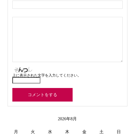
上に表示された文字を入力してください。
2026年8月
月
火
水
木
金
土
日