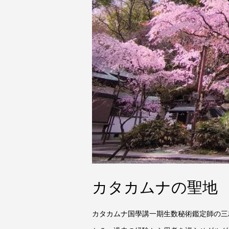
カタカムナの聖地
カタカムナ国學講一期生数秘術鑑定師の三