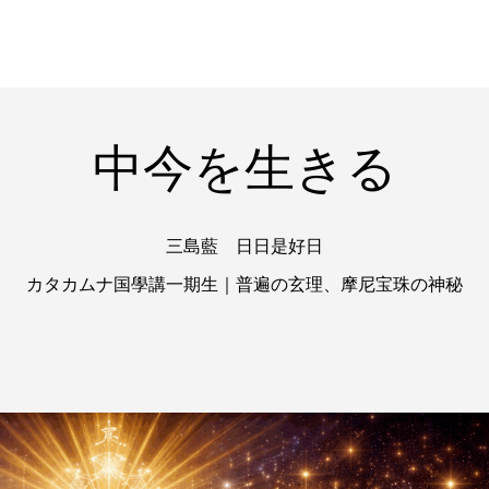
中今を生きる
三島藍 日日是好日
カタカムナ国學講一期生｜普遍の玄理、摩尼宝珠の神秘