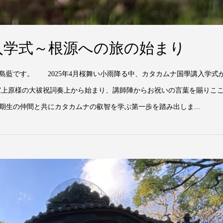
入学式～根源への旅の始まり
島藍です。 2025年4月桜舞い小雨降る中、カタカムナ国學講入学式
宜上原様の大祓祝詞奏上から始まり、講師陣からお祝いの言葉を賜りこ
生の仲間と共にカタカムナの叡智を学ぶ第一歩を踏み出しま...