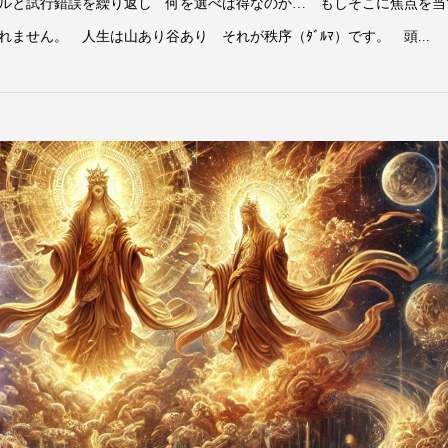
ルと試行錯誤を繰り返し 何を選べば得なのか… もしそこに焦点を当
ません。 人生は山あり谷あり それが秩序（ﾀﾞﾙﾏ）です。 頭...
愛するということ
カタカムナの聖地 