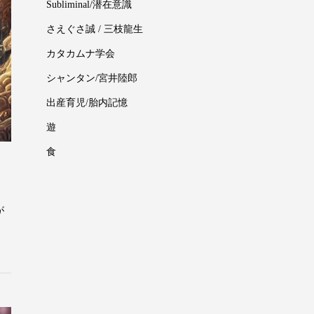
Subliminal/潜在意識
さえぐさ誠 / 三枝龍生
カタカムナ学会
シャンタン/宮井陸郎
出産育児/胎内記憶
遊
食
が