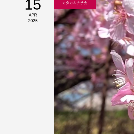
15
カタカムナ学会
APR
2025