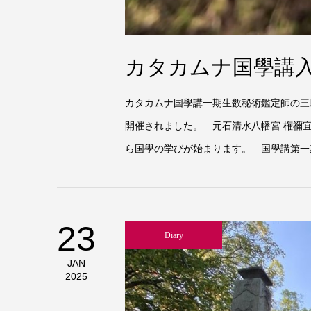
カタカムナ国學講
カタカムナ国學講一期生数秘術鑑定師の三
開催されました。 元石清水八幡宮 権禰
ら国學の学びが始まります。 国學講第一期
23
Diary
JAN
2025