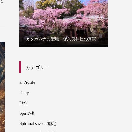
て


誰にでもわかる三種の神器から学ぶカタ
保久良神社の真実
カムナ
カテゴリー
ai Profile
Diary
Link
Spirit/魂
Spiritual session/鑑定