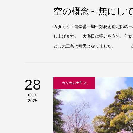
空の概念～無にし
カタカムナ国學講一期生数秘術鑑定師の三
し上げます。 大晦日に誓いを立て、年始
とに大三島は晴天となりました。 あな
28
カタカムナ学会
OCT
2025