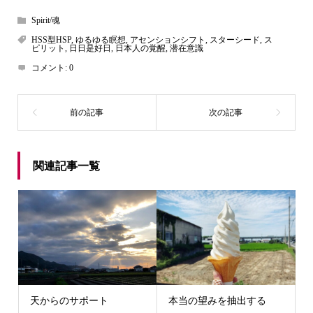
Spirit/魂
HSS型HSP
,
ゆるゆる瞑想
,
アセンションシフト
,
スターシード
,
ス
ピリット
,
日日是好日
,
日本人の覚醒
,
潜在意識
コメント:
0
関連記事一覧
天からのサポート
本当の望みを抽出する