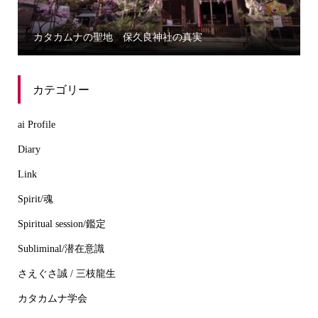
カタカムナの聖地 保久良神社の真実
誰に
カテゴリー
ai Profile
Diary
Link
Spirit/魂
Spiritual session/鑑定
Subliminal/潜在意識
さえぐさ誠 / 三枝龍生
カタカムナ学会