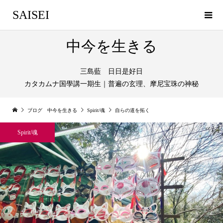
SAISEI
中今を生きる
三島藍 日日是好日
カタカムナ国學講一期生｜普遍の玄理、摩尼宝珠の神秘
ブログ 中今を生きる
Spirit/魂
自らの道を拓く
Spirit/魂