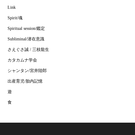
Link
Spirit/魂
Spiritual session/鑑定
Subliminal/潜在意識
さえぐさ誠 / 三枝龍生
カタカムナ学会
シャンタン/宮井陸郎
出産育児/胎内記憶
遊
食