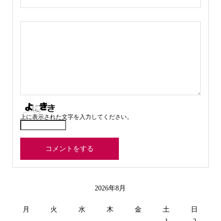
上に表示された文字を入力してください。
2026年8月
月
火
水
木
金
土
日