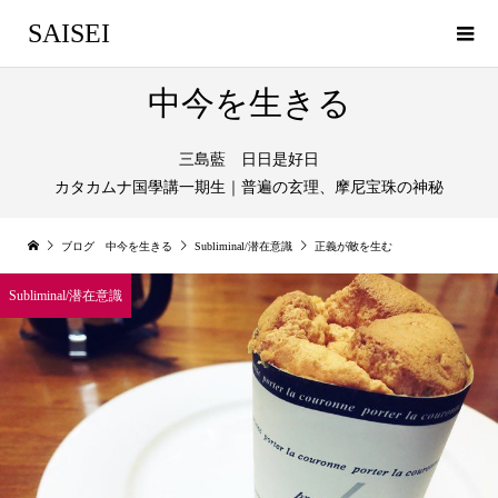
SAISEI
中今を生きる
三島藍 日日是好日
カタカムナ国學講一期生｜普遍の玄理、摩尼宝珠の神秘
ブログ 中今を生きる
Subliminal/潜在意識
正義が敵を生む
Subliminal/潜在意識