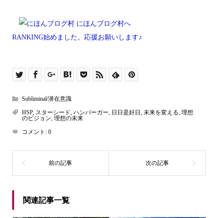
RANKING始めました。応援お願いします♪
Subliminal/潜在意識
HSP
,
スターシード
,
ハンバーガー
,
日日是好日
,
未来を変える
,
理想
のビジョン
,
理想の未来
コメント:
0
関連記事一覧