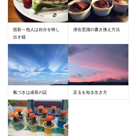
投影～他人は自分を映し
潜在意識の書き換え方法
出す鏡
氣づきは成長の証
足るを知る生き方