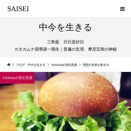
SAISEI
中今を生きる
三島藍 日日是好日
カタカムナ国學講一期生｜普遍の玄理、摩尼宝珠の神秘
ブログ 中今を生きる
Subliminal/潜在意識
理想の未来を創る力
Subliminal/潜在意識