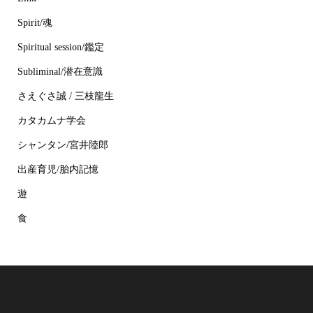
Spirit/魂
Spiritual session/鑑定
Subliminal/潜在意識
さえぐさ誠 / 三枝龍生
カタカムナ学会
シャンタン/宮井陸郎
出産育児/胎内記憶
遊
食