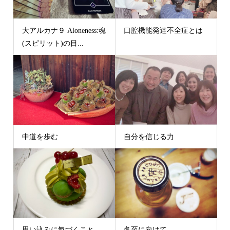
大アルカナ９ Aloneness:魂
口腔機能発達不全症とは
(スピリット)の目...
中道を歩む
自分を信じる力
思い込みに氣づくこと
冬至に向けて