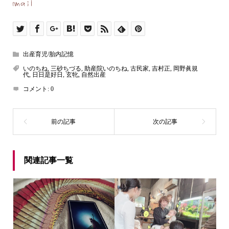
出産育児/胎内記憶
いのちね
,
三砂ちづる
,
助産院いのちね
,
古民家
,
吉村正
,
岡野眞規
代
,
日日是好日
,
玄牝
,
自然出産
コメント:
0
関連記事一覧