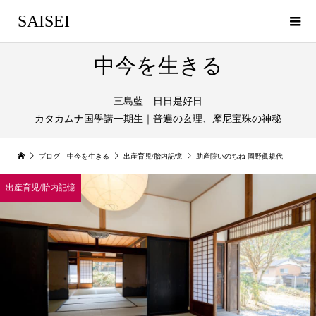
SAISEI
中今を生きる
三島藍 日日是好日
カタカムナ国學講一期生｜普遍の玄理、摩尼宝珠の神秘
ブログ 中今を生きる
出産育児/胎内記憶
助産院いのちね 岡野眞規代
出産育児/胎内記憶