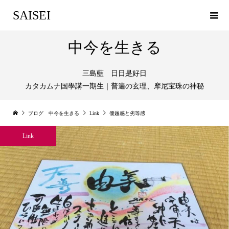
SAISEI
中今を生きる
三島藍 日日是好日
カタカムナ国學講一期生｜普遍の玄理、摩尼宝珠の神秘
ブログ 中今を生きる
Link
優越感と劣等感
Link