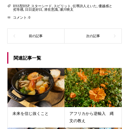
HSS型HSP
,
スターシード
,
スピリット
,
伝導詩人えいた
,
優越感と
劣等感
,
日日是好日
,
潜在意識
,
瀬川映太
コメント:
0
関連記事一覧
未来を信じ抜くこと
アフリカから逆輸入 縄
文の教え