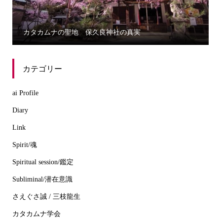
誰にでもわかる三種の神器から学ぶカタカムナ
カテゴリー
ai Profile
Diary
Link
Spirit/魂
Spiritual session/鑑定
Subliminal/潜在意識
さえぐさ誠 / 三枝龍生
カタカムナ学会