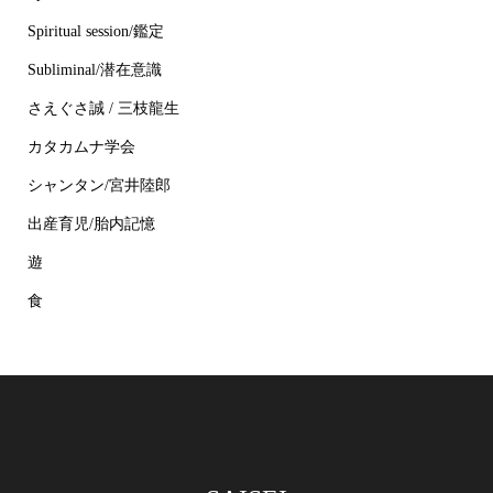
Spiritual session/鑑定
Subliminal/潜在意識
さえぐさ誠 / 三枝龍生
カタカムナ学会
シャンタン/宮井陸郎
出産育児/胎内記憶
遊
食