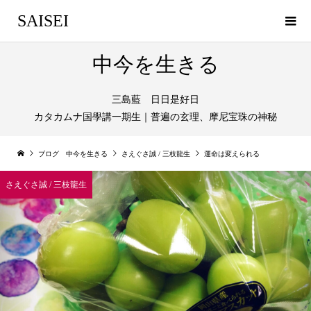
SAISEI
中今を生きる
三島藍 日日是好日
カタカムナ国學講一期生｜普遍の玄理、摩尼宝珠の神秘
ブログ 中今を生きる
さえぐさ誠 / 三枝龍生
運命は変えられる
さえぐさ誠 / 三枝龍生