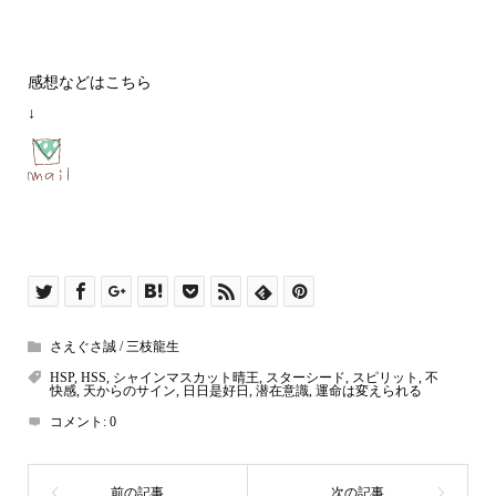
感想などはこちら
↓
さえぐさ誠 / 三枝龍生
HSP
,
HSS
,
シャインマスカット晴王
,
スターシード
,
スピリット
,
不
快感
,
天からのサイン
,
日日是好日
,
潜在意識
,
運命は変えられる
コメント:
0