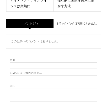
アイデンティティクライ
徹底的に空腹を健康に活
シスは突然に
かす方法
コメント ( 0 )
トラックバックは利用できません。
この記事へのコメントはありません。
名前
E-MAIL ※ 公開されません
URL