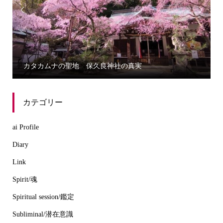


カタカムナの聖地 保久良神社の真実
カテゴリー
ai Profile
Diary
Link
Spirit/魂
Spiritual session/鑑定
Subliminal/潜在意識