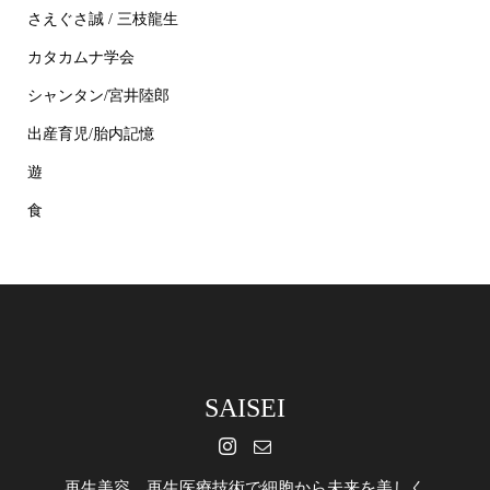
さえぐさ誠 / 三枝龍生
カタカムナ学会
シャンタン/宮井陸郎
出産育児/胎内記憶
遊
食
SAISEI
再生美容 再生医療技術で細胞から未来を美しく