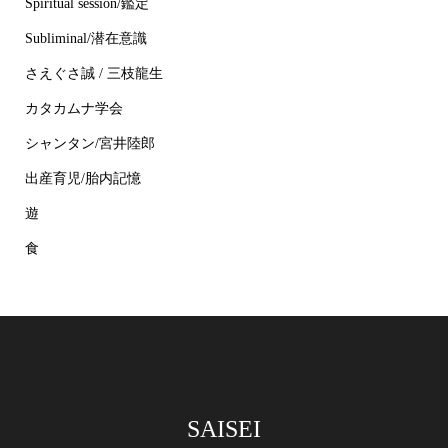
Spiritual session/鑑定
Subliminal/潜在意識
さえぐさ誠 / 三枝龍生
カタカムナ学会
シャンタン/宮井陸郎
出産育児/胎内記憶
遊
食
SAISEI