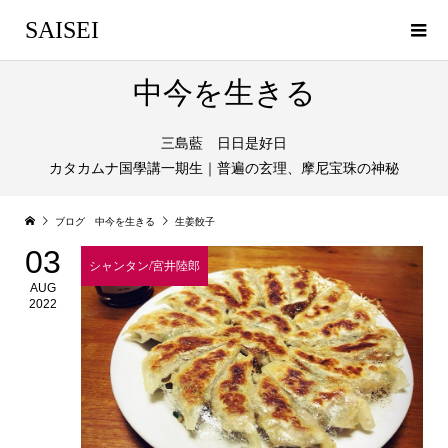
SAISEI
中今を生きる
三島藍 日日是好日
カタカムナ国學講一期生｜普遍の玄理、摩尼宝珠の神秘
ブログ 中今を生きる
生姜餃子
03
シャンタン/宮井陸郎
AUG
2022