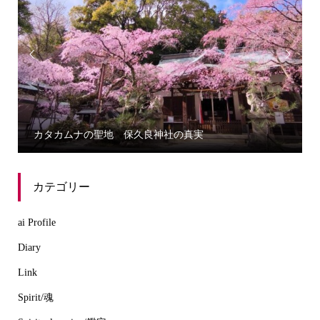


カタカムナの聖地 保久良神社の真実
カテゴリー
ai Profile
Diary
Link
Spirit/魂