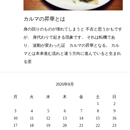
カルマの昇華とは
身の回りのものが壊れてしまうと 不吉と思うかもです
が、 身代わりで起きる現象です。 それは転機であ
り、 波動が変わった証 カルマの昇華となる。 カル
マとは本来進む流れと違う方向に進んでいると生まれ
る歪
2026年8月
月
火
水
木
金
土
日
1
2
3
4
5
6
7
8
9
10
11
12
13
14
15
16
17
18
19
20
21
22
23