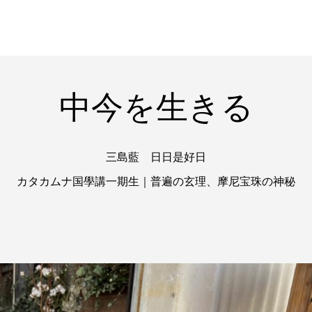
中今を生きる
三島藍 日日是好日
カタカムナ国學講一期生｜普遍の玄理、摩尼宝珠の神秘