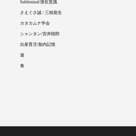
Subliminal/潜在意識
さえぐさ誠 / 三枝龍生
カタカムナ学会
シャンタン/宮井陸郎
出産育児/胎内記憶
遊
食