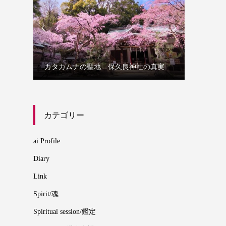


誰にでも
カタカムナの聖地 保久良神社の真実
カムナ
カテゴリー
ai Profile
Diary
Link
Spirit/魂
Spiritual session/鑑定