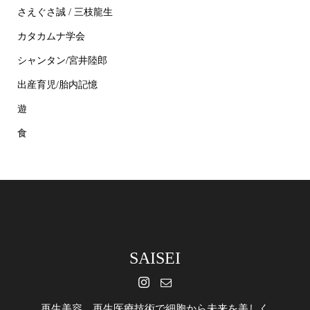
さえぐさ誠 / 三枝龍生
カタカムナ学会
シャンタン/宮井陸郎
出産育児/胎内記憶
遊
食
SAISEI
再生美容 再生医療技術で細胞から未来を美しく