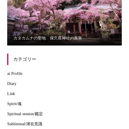


カタカムナの聖地 保久良神社の真実
カテゴリー
ai Profile
Diary
Link
Spirit/魂
Spiritual session/鑑定
Subliminal/潜在意識