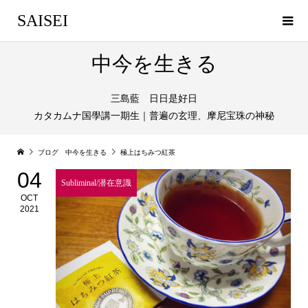
SAISEI
中今を生きる
三島藍 日日是好日
カタカムナ国學講一期生｜普遍の玄理、摩尼宝珠の神秘
ブログ 中今を生きる
極上はちみつ紅茶
04
Subliminal/潜在意識
OCT
2021