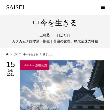
SAISEI
中今を生きる
三島藍 日日是好日
カタカムナ国學講一期生｜普遍の玄理、摩尼宝珠の神秘
ブログ 中今を生きる
揺さぶり
15
Subliminal/潜在意識
JAN
2021