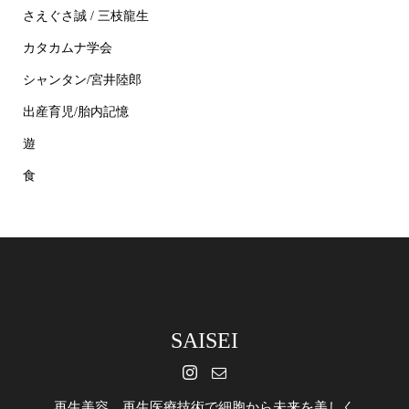
さえぐさ誠 / 三枝龍生
カタカムナ学会
シャンタン/宮井陸郎
出産育児/胎内記憶
遊
食
SAISEI
再生美容 再生医療技術で細胞から未来を美しく