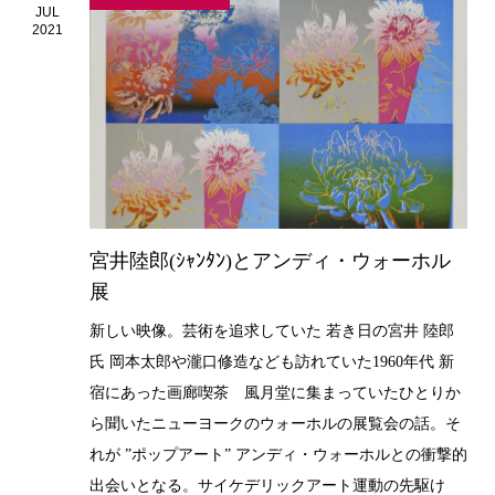
JUL
2021
宮井陸郎(ｼｬﾝﾀﾝ)とアンディ・ウォーホル
展
新しい映像。芸術を追求していた 若き日の宮井 陸郎
氏 岡本太郎や瀧口修造なども訪れていた1960年代 新
宿にあった画廊喫茶 風月堂に集まっていたひとりか
ら聞いたニューヨークのウォーホルの展覧会の話。そ
れが ”ポップアート” アンディ・ウォーホルとの衝撃的
出会いとなる。サイケデリックアート運動の先駆け