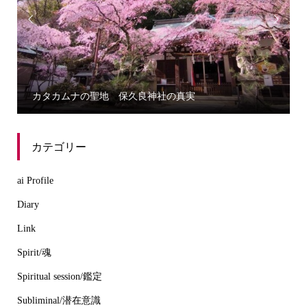


カタカムナの聖地 保久良神社の真実
カテゴリー
ai Profile
Diary
Link
Spirit/魂
Spiritual session/鑑定
Subliminal/潜在意識