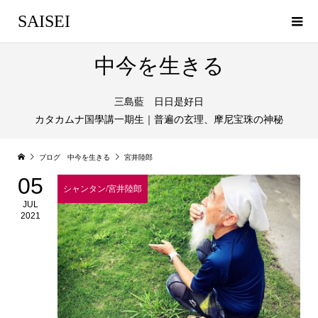
SAISEI
中今を生きる
三島藍 日日是好日
カタカムナ国學講一期生｜普遍の玄理、摩尼宝珠の神秘
ブログ 中今を生きる
宮井陸郎
05
シャンタン/宮井陸郎
JUL
2021