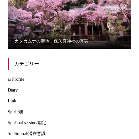


カタカムナの聖地 保久良神社の真実
カテゴリー
ai Profile
Diary
Link
Spirit/魂
Spiritual session/鑑定
Subliminal/潜在意識