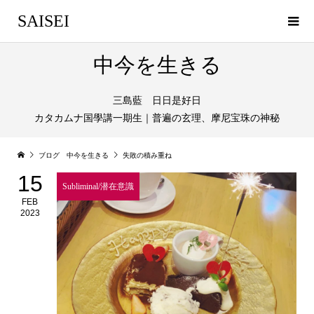
SAISEI
中今を生きる
三島藍 日日是好日
カタカムナ国學講一期生｜普遍の玄理、摩尼宝珠の神秘
ブログ 中今を生きる
失敗の積み重ね
15
Subliminal/潜在意識
FEB
2023