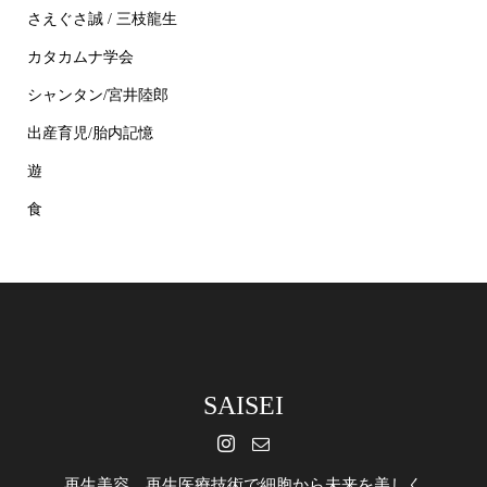
さえぐさ誠 / 三枝龍生
カタカムナ学会
シャンタン/宮井陸郎
出産育児/胎内記憶
遊
食
SAISEI
再生美容 再生医療技術で細胞から未来を美しく