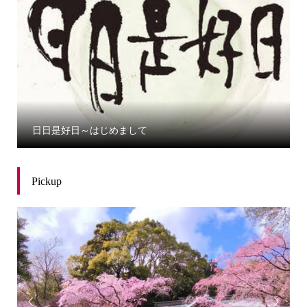
日日是好日～はじめまして
Pickup

