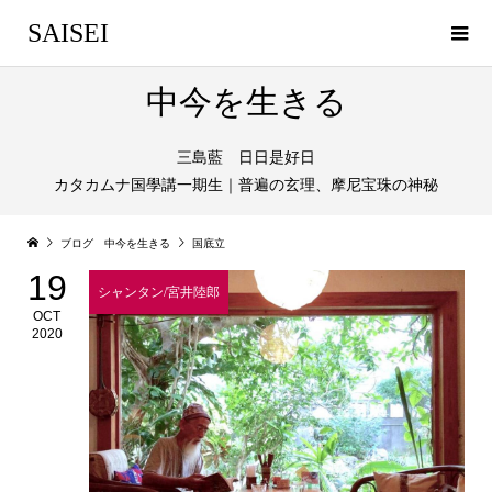
SAISEI
中今を生きる
三島藍 日日是好日
カタカムナ国學講一期生｜普遍の玄理、摩尼宝珠の神秘
ブログ 中今を生きる
国底立
19
シャンタン/宮井陸郎
OCT
2020