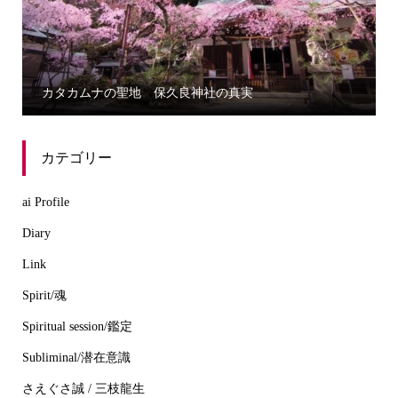
カタカムナの聖地 保久良神社の真実
カテゴリー
ai Profile
Diary
Link
Spirit/魂
Spiritual session/鑑定
Subliminal/潜在意識
さえぐさ誠 / 三枝龍生