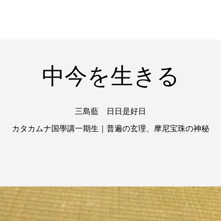
中今を生きる
三島藍 日日是好日
カタカムナ国學講一期生｜普遍の玄理、摩尼宝珠の神秘