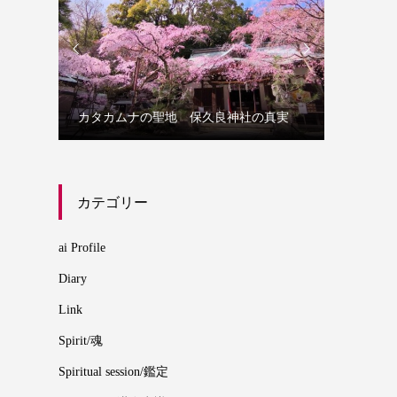


誰にでも
カタカムナの聖地 保久良神社の真実
カムナ
カテゴリー
ai Profile
Diary
Link
Spirit/魂
Spiritual session/鑑定