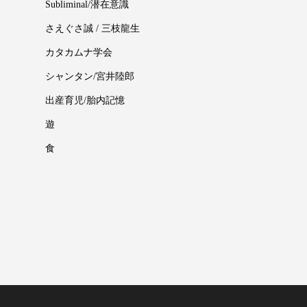
Subliminal/潜在意識
さえぐさ誠 / 三枝龍生
カタカムナ学会
シャンタン/宮井陸郎
出産育児/胎内記憶
遊
食