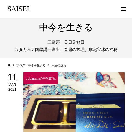
SAISEI
中今を生きる
三島藍 日日是好日
カタカムナ国學講一期生｜普遍の玄理、摩尼宝珠の神秘
ブログ 中今を生きる
人生の流れ
11
Subliminal/潜在意識
MAR
2021