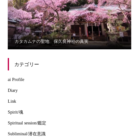


カタカムナの聖地 保久良神社の真実
カテゴリー
ai Profile
Diary
Link
Spirit/魂
Spiritual session/鑑定
Subliminal/潜在意識