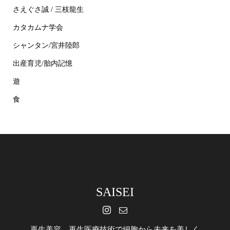
さえぐさ誠 / 三枝龍生
カタカムナ学会
シャンタン/宮井陸郎
出産育児/胎内記憶
遊
食
SAISEI
再生美容 再生医療技術で細胞から未来を美しく