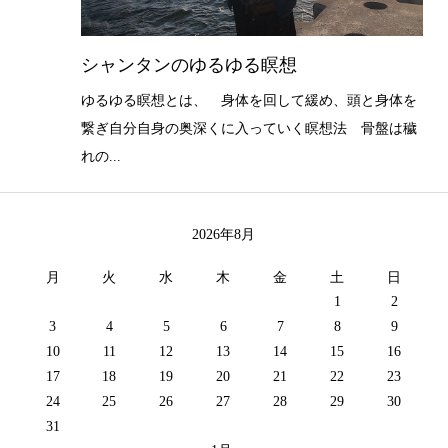
シャンタンのゆるゆる瞑想
ゆるゆる瞑想とは、 身体を回して緩め、頭と身体を
繋ぎ自分自身の奥深くに入っていく瞑想法 骨盤は穢
れの...
2026年8月
月
火
水
木
金
土
日
1
2
3
4
5
6
7
8
9
10
11
12
13
14
15
16
17
18
19
20
21
22
23
24
25
26
27
28
29
30
31