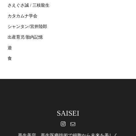
さえぐさ誠 / 三枝龍生
カタカムナ学会
シャンタン/宮井陸郎
出産育児/胎内記憶
遊
食
SAISEI
再生美容 再生医療技術で細胞から未来を美しく