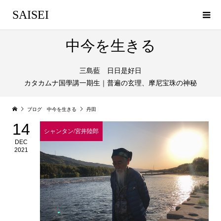
SAISEI
中今を生きる
三島藍 日日是好日
カタカムナ国學講一期生｜普遍の玄理、摩尼宝珠の神秘
ブログ 中今を生きる
丹田
14
シャンタン/宮井陸郎
DEC
2021