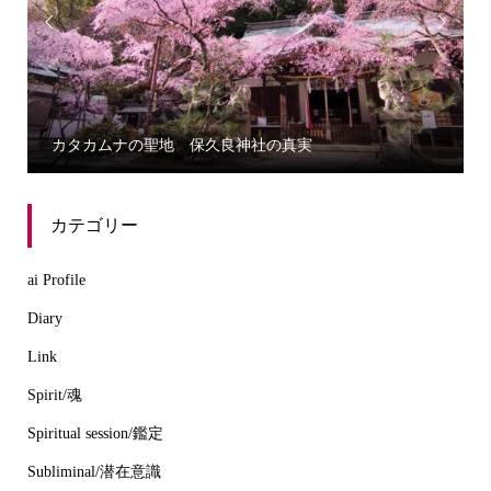


カタカムナの聖地 保久良神社の真実
カテゴリー
ai Profile
Diary
Link
Spirit/魂
Spiritual session/鑑定
Subliminal/潜在意識