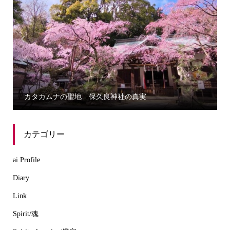


カタカムナの聖地 保久良神社の真実
カテゴリー
ai Profile
Diary
Link
Spirit/魂