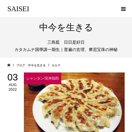
SAISEI
中今を生きる
三島藍 日日是好日
カタカムナ国學講一期生｜普遍の玄理、摩尼宝珠の神秘
ブログ 中今を生きる
カルマ
03
シャンタン/宮井陸郎
AUG
2022