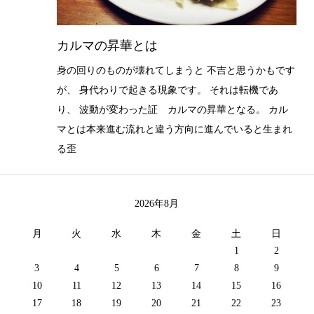
カルマの昇華とは
身の回りのものが壊れてしまうと 不吉と思うかもです
が、 身代わりで起きる現象です。 それは転機であ
り、 波動が変わった証 カルマの昇華となる。 カル
マとは本来進む流れと違う方向に進んでいると生まれ
る歪
2026年8月
月
火
水
木
金
土
日
1
2
3
4
5
6
7
8
9
10
11
12
13
14
15
16
17
18
19
20
21
22
23