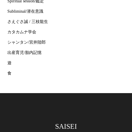
Spiritual session/鑑定
Subliminal/潜在意識
さえぐさ誠 / 三枝龍生
カタカムナ学会
シャンタン/宮井陸郎
出産育児/胎内記憶
遊
食
SAISEI