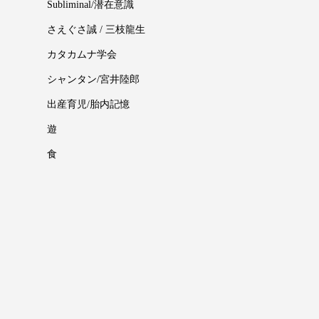
Subliminal/潜在意識
さえぐさ誠 / 三枝龍生
カタカムナ学会
シャンタン/宮井陸郎
出産育児/胎内記憶
遊
食