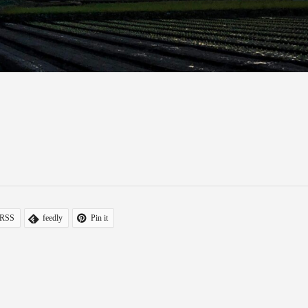
RSS
feedly
Pin it