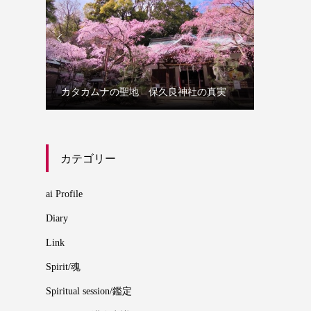


誰にでも
カタカムナの聖地 保久良神社の真実
カムナ
カテゴリー
ai Profile
Diary
Link
Spirit/魂
Spiritual session/鑑定