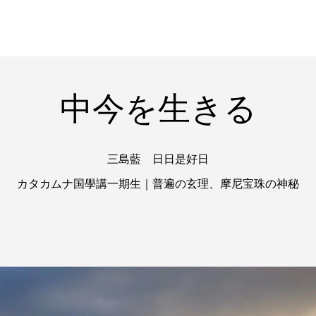
中今を生きる
三島藍 日日是好日
カタカムナ国學講一期生｜普遍の玄理、摩尼宝珠の神秘