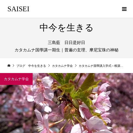
SAISEI
中今を生きる
三島藍 日日是好日
カタカムナ国學講一期生｜普遍の玄理、摩尼宝珠の神秘
ブログ 中今を生きる
カタカムナ学会
カタカムナ国學講入学式～根源への旅の始まり
カタカムナ学会