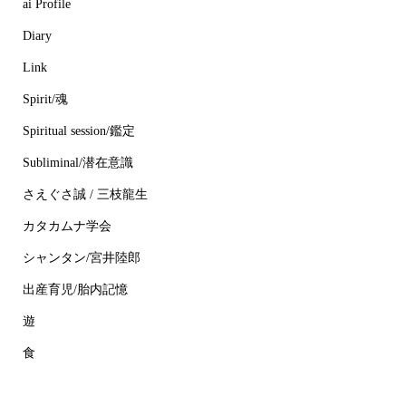
ai Profile
Diary
Link
Spirit/魂
Spiritual session/鑑定
Subliminal/潜在意識
さえぐさ誠 / 三枝龍生
カタカムナ学会
シャンタン/宮井陸郎
出産育児/胎内記憶
遊
食