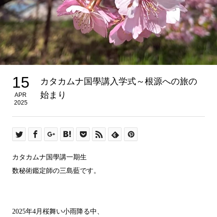
15
カタカムナ国學講入学式～根源への旅の
始まり
APR
2025
カタカムナ国學講一期生
数秘術鑑定師の三島藍です。
2025年4月桜舞い小雨降る中、