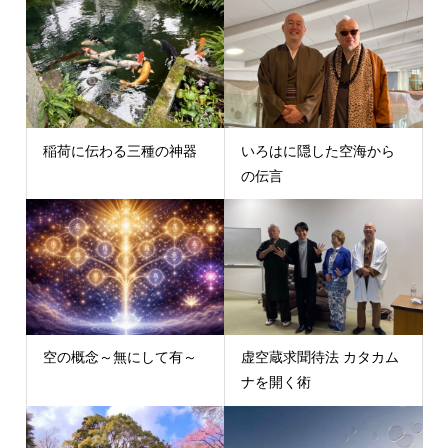
稲荷に伝わる三種の神器
いろはに隠した空海から
の伝言
空の概念～無にして有～
虚空蔵求聞待法 カタカム
ナを開く術