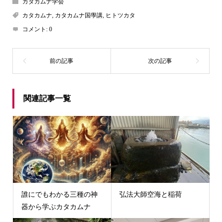
カタカムナ学会
カタカムナ
,
カタカムナ国學講
,
ヒトツカタ
コメント:
0
関連記事一覧
誰にでもわかる三種の神
弘法大師空海と稲荷
器から学ぶカタカムナ