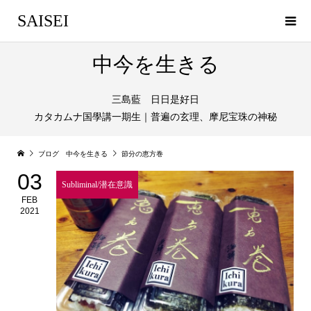
SAISEI
中今を生きる
三島藍 日日是好日
カタカムナ国學講一期生｜普遍の玄理、摩尼宝珠の神秘
ブログ 中今を生きる
節分の恵方巻
03
Subliminal/潜在意識
FEB
2021