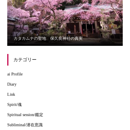


カタカムナの聖地 保久良神社の真実
カテゴリー
ai Profile
Diary
Link
Spirit/魂
Spiritual session/鑑定
Subliminal/潜在意識