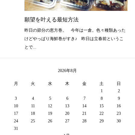
願望を叶える最短方法
昨日の節分の恵方巻。 今年は一倉。色々種類あった
けどやっぱり海鮮巻がすき♪ 昨日は立春前というこ
とで...
2026年8月
月
火
水
木
金
土
日
1
2
3
4
5
6
7
8
9
10
11
12
13
14
15
16
17
18
19
20
21
22
23
24
25
26
27
28
29
30
31