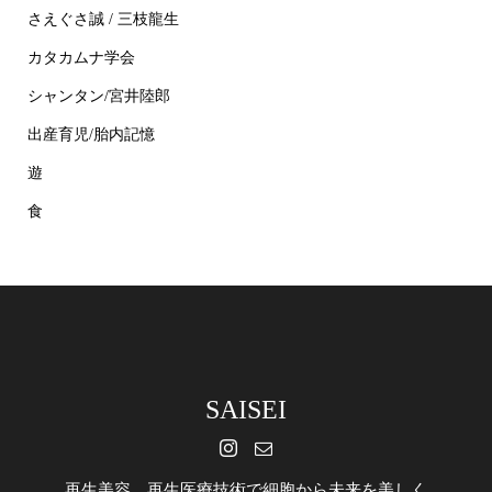
さえぐさ誠 / 三枝龍生
カタカムナ学会
シャンタン/宮井陸郎
出産育児/胎内記憶
遊
食
SAISEI
再生美容 再生医療技術で細胞から未来を美しく