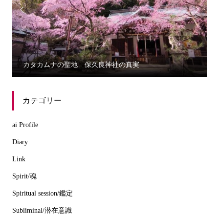


カタカムナの聖地 保久良神社の真実
カテゴリー
ai Profile
Diary
Link
Spirit/魂
Spiritual session/鑑定
Subliminal/潜在意識