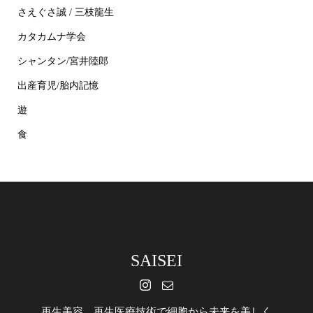
さえぐさ誠 / 三枝龍生
カタカムナ学会
シャンタン/宮井陸郎
出産育児/胎内記憶
遊
食
SAISEI
再生美容 再生医療技術で細胞から未来を美しく