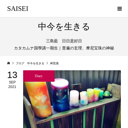
SAISEI
中今を生きる
三島藍 日日是好日
カタカムナ国學講一期生｜普遍の玄理、摩尼宝珠の神秘
ブログ 中今を生きる
神意識
13
Diary
SEP
2021