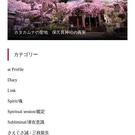
カタカムナの聖地 保久良神社の真実
カテゴリー
ai Profile
Diary
Link
Spirit/魂
Spiritual session/鑑定
Subliminal/潜在意識
さえぐさ誠 / 三枝龍生