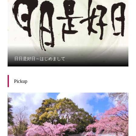
日日是好日～はじめまして
Pickup

