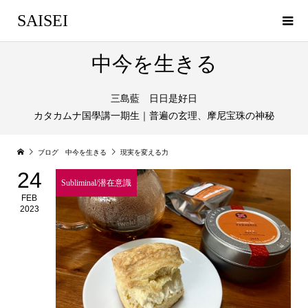
SAISEI
中今を生きる
三島藍 日日是好日
カタカムナ国學講一期生｜普遍の玄理、摩尼宝珠の神秘
ブログ 中今を生きる
現実を変える力
24
Subliminal/潜在意識
FEB
2023