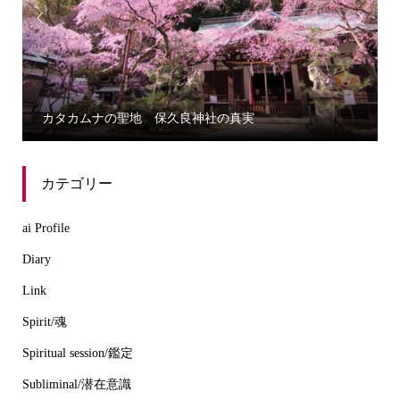


カタカムナの聖地 保久良神社の真実
カテゴリー
ai Profile
Diary
Link
Spirit/魂
Spiritual session/鑑定
Subliminal/潜在意識