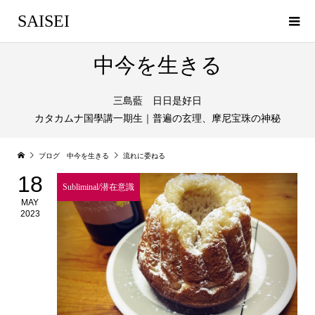
SAISEI
中今を生きる
三島藍 日日是好日
カタカムナ国學講一期生｜普遍の玄理、摩尼宝珠の神秘
ブログ 中今を生きる
流れに委ねる
18
Subliminal/潜在意識
MAY
2023