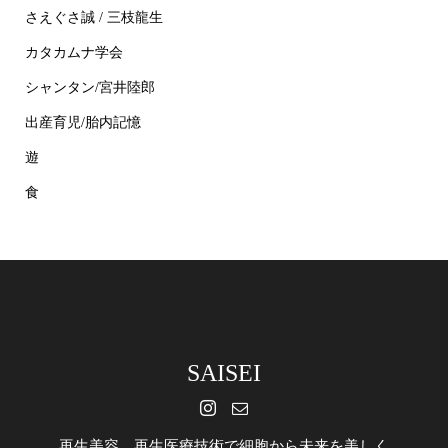
さえぐさ誠 / 三枝龍生
カタカムナ学会
シャンタン/宮井陸郎
出産育児/胎内記憶
遊
食
SAISEI
再生美容 再生医療技術で細胞から未来を美しく