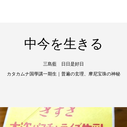
中今を生きる
三島藍 日日是好日
カタカムナ国學講一期生｜普遍の玄理、摩尼宝珠の神秘