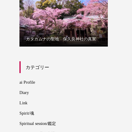


誰にでも
カタカムナの聖地 保久良神社の真実
カムナ
カテゴリー
ai Profile
Diary
Link
Spirit/魂
Spiritual session/鑑定