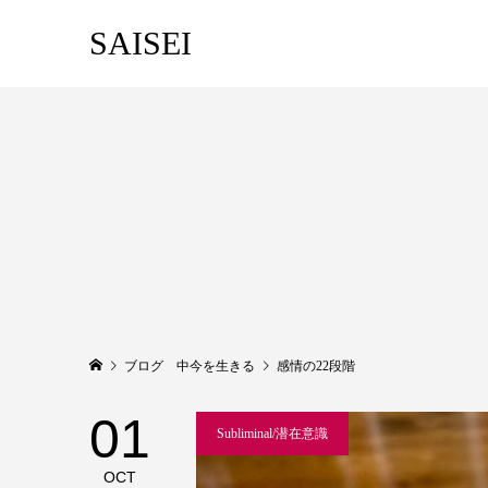
SAISEI
ブログ 中今を生きる
感情の22段階
01
Subliminal/潜在意識
OCT