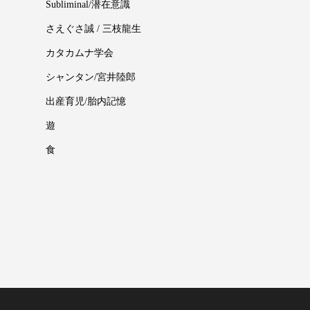
Subliminal/潜在意識
さえぐさ誠 / 三枝龍生
カタカムナ学会
シャンタン/宮井陸郎
出産育児/胎内記憶
遊
食