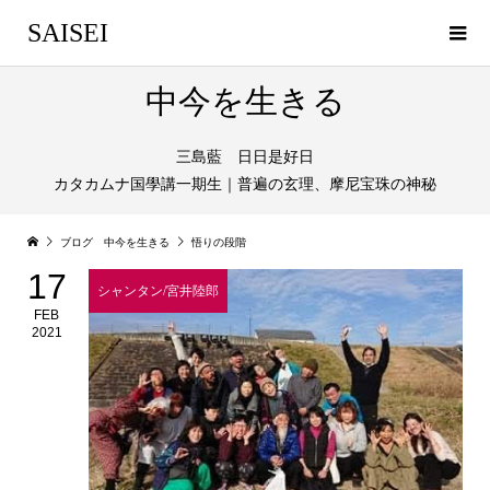
SAISEI
中今を生きる
三島藍 日日是好日
カタカムナ国學講一期生｜普遍の玄理、摩尼宝珠の神秘
ブログ 中今を生きる
悟りの段階
17
シャンタン/宮井陸郎
FEB
2021