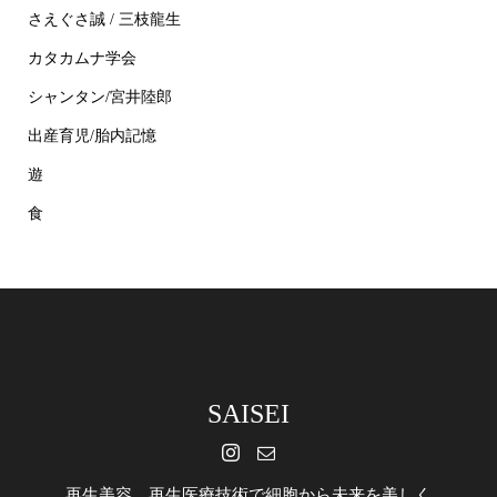
さえぐさ誠 / 三枝龍生
カタカムナ学会
シャンタン/宮井陸郎
出産育児/胎内記憶
遊
食
SAISEI
再生美容 再生医療技術で細胞から未来を美しく