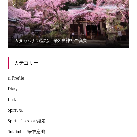


カタカムナの聖地 保久良神社の真実
カテゴリー
ai Profile
Diary
Link
Spirit/魂
Spiritual session/鑑定
Subliminal/潜在意識