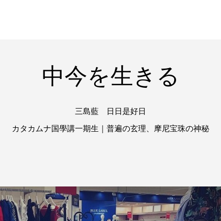
中今を生きる
三島藍 日日是好日
カタカムナ国學講一期生｜普遍の玄理、摩尼宝珠の神秘