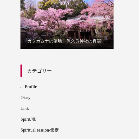


誰にでも
カタカムナの聖地 保久良神社の真実
カムナ
カテゴリー
ai Profile
Diary
Link
Spirit/魂
Spiritual session/鑑定