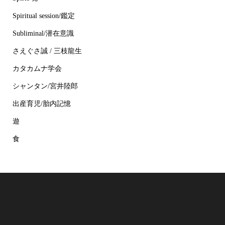
Spiritual session/鑑定
Subliminal/潜在意識
さえぐさ誠 / 三枝龍生
カタカムナ学会
シャンタン/宮井陸郎
出産育児/胎内記憶
遊
食