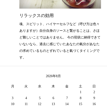
リラックスの効用
魂、スピリット、ハイヤーセルフなど（呼び方は色々
ありますが）自分自身のソースと繋がることは、さほ
ど難しいことではありません。 今の現状に納得できて
いないなら、過去に感じていたあなたの氣分があなた
の求めているものとずれていると氣づくタイミングで
す。
2026年8月
月
火
水
木
金
土
日
1
2
3
4
5
6
7
8
9
10
11
12
13
14
15
16