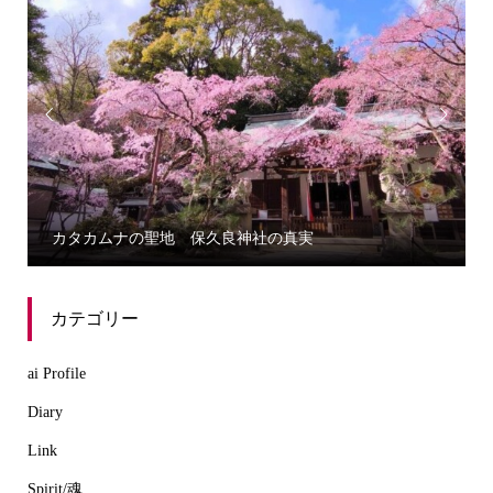


カタカムナの聖地 保久良神社の真実
カテゴリー
ai Profile
Diary
Link
Spirit/魂