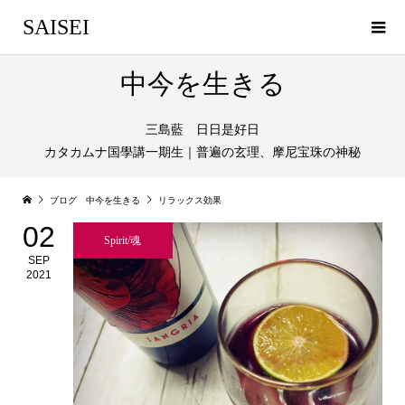
SAISEI
中今を生きる
三島藍 日日是好日
カタカムナ国學講一期生｜普遍の玄理、摩尼宝珠の神秘
ブログ 中今を生きる
リラックス効果
02
Spirit/魂
SEP
2021