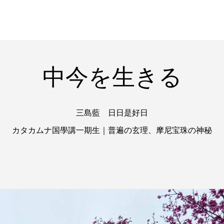
中今を生きる
三島藍 日日是好日
カタカムナ国學講一期生｜普遍の玄理、摩尼宝珠の神秘