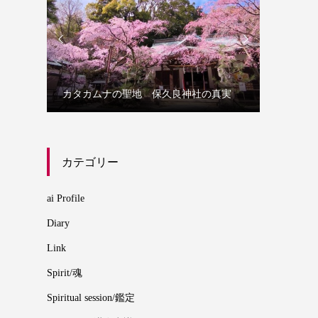


誰にでも
カタカムナの聖地 保久良神社の真実
カムナ
カテゴリー
ai Profile
Diary
Link
Spirit/魂
Spiritual session/鑑定