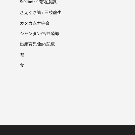
Subliminal/潜在意識
さえぐさ誠 / 三枝龍生
カタカムナ学会
シャンタン/宮井陸郎
出産育児/胎内記憶
遊
食