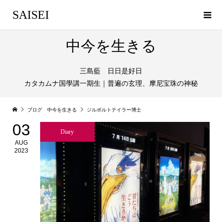
SAISEI
中今を生きる
三島藍 日日是好日
カタカムナ国學講一期生｜普遍の玄理、摩尼宝珠の神秘
ブログ 中今を生きる
ジルボルトテイラー博士
03
Diary
AUG
2023