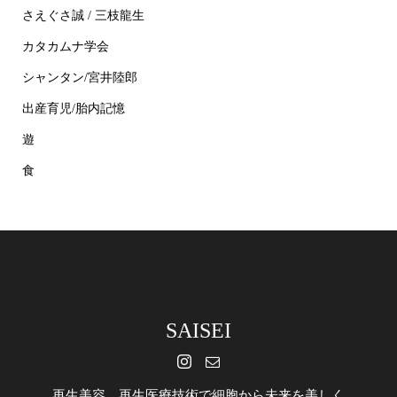
さえぐさ誠 / 三枝龍生
カタカムナ学会
シャンタン/宮井陸郎
出産育児/胎内記憶
遊
食
SAISEI
再生美容 再生医療技術で細胞から未来を美しく