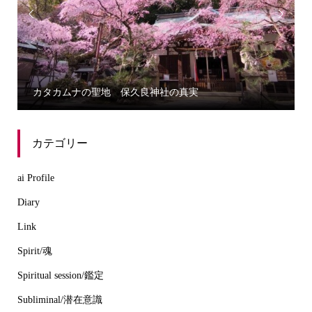


カタカムナの聖地 保久良神社の真実
カテゴリー
ai Profile
Diary
Link
Spirit/魂
Spiritual session/鑑定
Subliminal/潜在意識