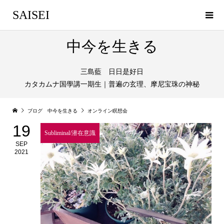
SAISEI
中今を生きる
三島藍 日日是好日
カタカムナ国學講一期生｜普遍の玄理、摩尼宝珠の神秘
ブログ 中今を生きる
オンライン瞑想会
19
Subliminal/潜在意識
SEP
2021