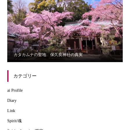


カタカムナの聖地 保久良神社の真実
カテゴリー
ai Profile
Diary
Link
Spirit/魂