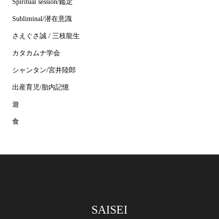
Spiritual session/鑑定
Subliminal/潜在意識
さえぐさ誠 / 三枝龍生
カタカムナ学会
シャンタン/宮井陸郎
出産育児/胎内記憶
遊
食
SAISEI