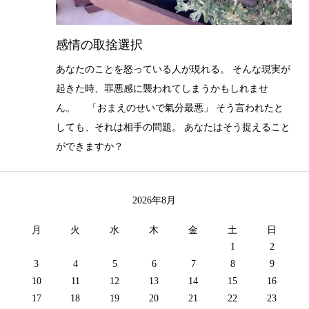
感情の取捨選択
あなたのことを怒っている人が現れる。 そんな現実が
起きた時、罪悪感に襲われてしまうかもしれませ
ん。 「おまえのせいで氣分最悪」 そう言われたと
しても、それは相手の問題。 あなたはそう捉えること
ができますか？
2026年8月
月
火
水
木
金
土
日
1
2
3
4
5
6
7
8
9
10
11
12
13
14
15
16
17
18
19
20
21
22
23