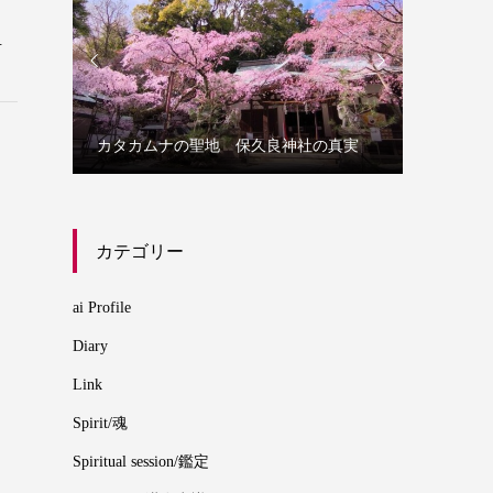
.


誰にでも
カタカムナの聖地 保久良神社の真実
カムナ
カテゴリー
ai Profile
Diary
Link
Spirit/魂
Spiritual session/鑑定