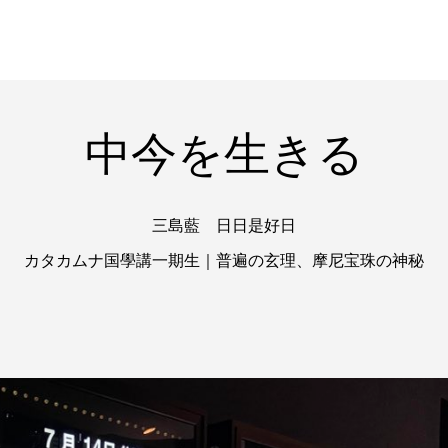
中今を生きる
三島藍 日日是好日
カタカムナ国學講一期生｜普遍の玄理、摩尼宝珠の神秘