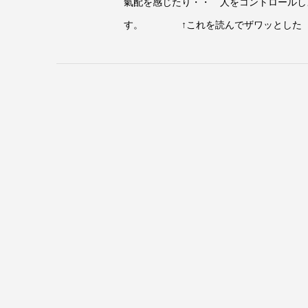
氣配を感じたり・・ 人をコントロールし
す。 ↑これを読んでザワッとした あ