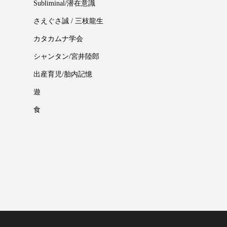
Subliminal/潜在意識
さえぐさ誠 / 三枝龍生
カタカムナ学会
シャンタン/宮井陸郎
出産育児/胎内記憶
遊
食