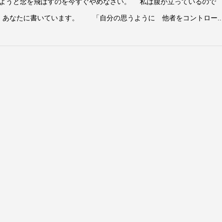
ようと念を飛ばすのを今すぐやめなさい。 私は腹が立っているので
なたに書いています。 「自分の思うように 他者をコントロー..
愛するということ