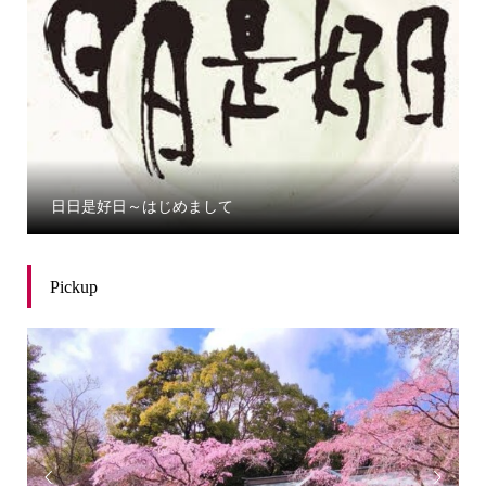
日日是好日～はじめまして
Pickup

