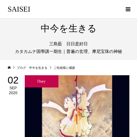
SAISEI
中今を生きる
三島藍 日日是好日
カタカムナ国學講一期生｜普遍の玄理、摩尼宝珠の神秘
ブログ 中今を生きる
ご先祖様に感謝
02
Diary
SEP
2020