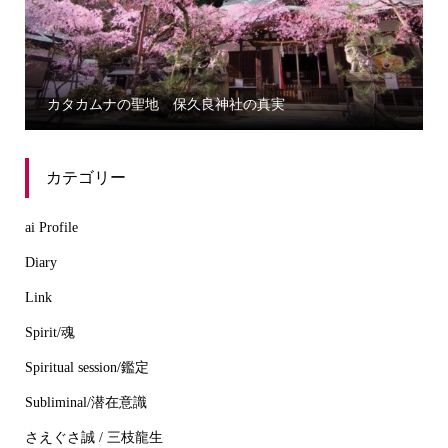
カタカムナの聖地 保久良神社の真実
カテゴリー
ai Profile
Diary
Link
Spirit/魂
Spiritual session/鑑定
Subliminal/潜在意識
さえぐさ誠 / 三枝龍生