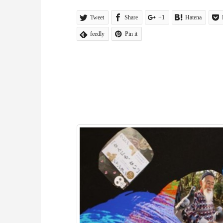
Tweet
Share
+1
Hatena
feedly
Pin it