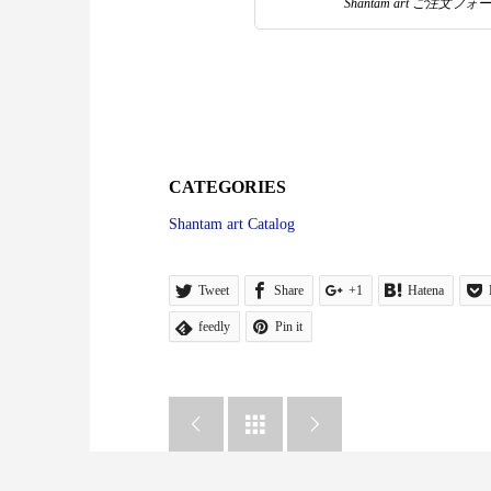
Shantam art ご注文フォ
CATEGORIES
Shantam art Catalog
Tweet
Share
+1
Hatena
feedly
Pin it


