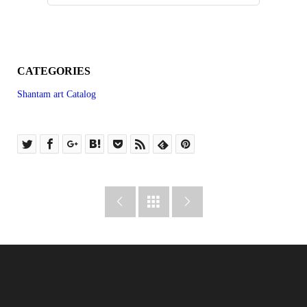
CATEGORIES
Shantam art Catalog


