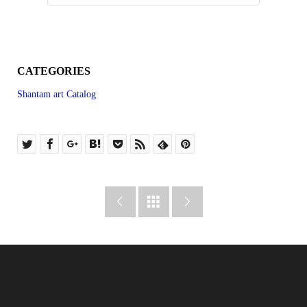
CATEGORIES
Shantam art Catalog


