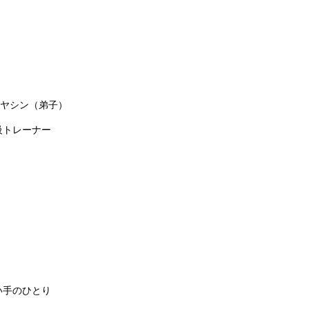
ニヤシン（弟子）
級トレーナー
い手のひとり