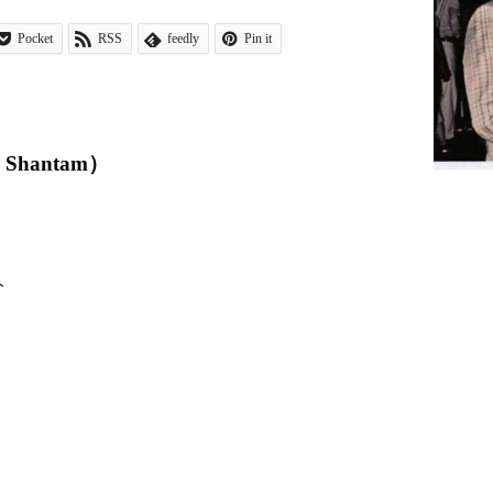
Pocket
RSS
feedly
Pin it
hantam）
び
人