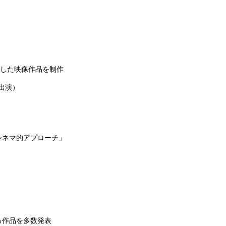
求した映像作品を制作
出演）
シネマ的アプローチ」
る作品を多数発表