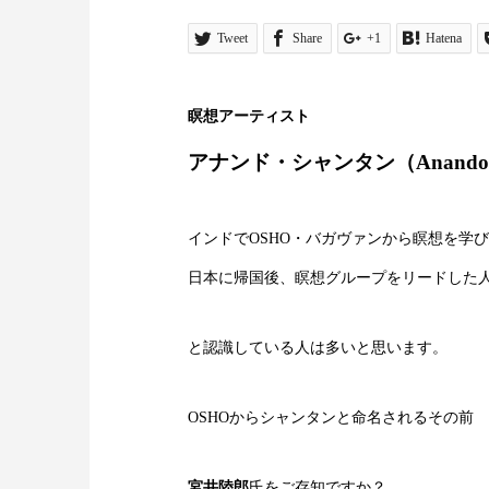
Tweet
Share
+1
Hatena
瞑想アーティスト
アナンド・シャンタン（Anando S
インドでOSHO・バガヴァンから瞑想を学
日本に帰国後、瞑想グループをリードした
と認識している人は多いと思います。
OSHOからシャンタンと命名されるその前
宮井陸郎
氏をご存知ですか？